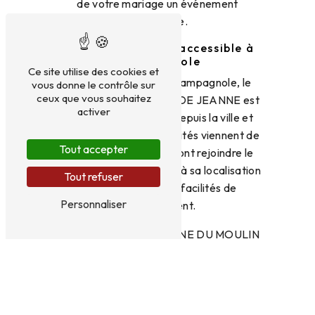
de votre mariage un événement
mémorable.
Un lieu facilement accessible à
Champagnole
Ce site utilise des cookies et
Situé à proximité de Champagnole, le
vous donne le contrôle sur
ceux que vous souhaitez
DOMAINE DU MOULIN DE JEANNE est
activer
facilement accessible depuis la ville et
ses environs. Que vos invités viennent de
Tout accepter
loin ou de près, ils pourront rejoindre le
domaine aisément grâce à sa localisation
Tout refuser
stratégique et à ses facilités de
Personnaliser
stationnement.
En choisissant le DOMAINE DU MOULIN
DE JEANNE pour votre réception de
mariage à Champagnole, vous optez
pour un lieu d'exception, des prestations
sur mesure et une équipe dévouée pour