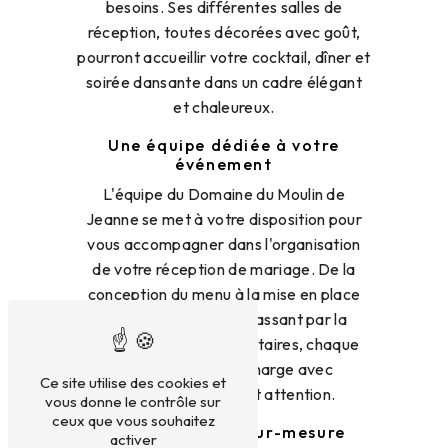
besoins. Ses différentes salles de
réception, toutes décorées avec goût,
pourront accueillir votre cocktail, dîner et
soirée dansante dans un cadre élégant
et chaleureux.
Une équipe dédiée à votre
événement
L'équipe du Domaine du Moulin de
Jeanne se met à votre disposition pour
vous accompagner dans l'organisation
de votre réception de mariage. De la
conception du menu à la mise en place
de la décoration, en passant par la
coordination des prestataires, chaque
détail sera pris en charge avec
Ce site utilise des cookies et
professionnalisme et attention.
vous donne le contrôle sur
ceux que vous souhaitez
Des prestations sur-mesure
activer