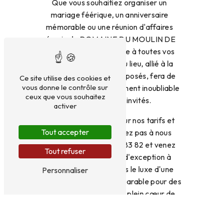
Que vous souhaitiez organiser un
mariage féérique, un anniversaire
mémorable ou une réunion d'affaires
réussie, le DOMAINE DU MOULIN DE
JEANNE saura répondre à toutes vos
attentes. Le charme du lieu, allié à la
qualité des services proposés, fera de
Ce site utilise des cookies et
vous donne le contrôle sur
votre événement un moment inoubliable
ceux que vous souhaitez
pour vous et vos invités.
activer
Envie d'en savoir plus sur nos tarifs et
Tout accepter
disponibilités ? N'hésitez pas à nous
contacter au 06 29 28 83 82 et venez
Tout refuser
visiter notre domaine d'exception à
Courlaoux. Offrez-vous le luxe d'une
Personnaliser
salle de réception incomparable pour des
événements uniques en plein cœur de
Jura.