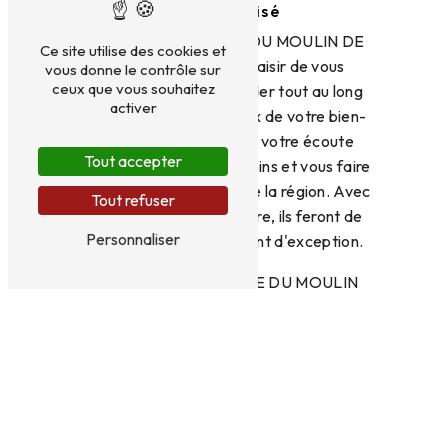
personnalisé
L'équipe du DOMAINE DU MOULIN DE
Ce site utilise des cookies et
JEANNE se fera un plaisir de vous
vous donne le contrôle sur
ceux que vous souhaitez
accueillir et de vous guider tout au long
activer
de votre séjour. Soucieux de votre bien-
être, les hôtes seront à votre écoute
Tout accepter
pour répondre à vos besoins et vous faire
découvrir les richesses de la région. Avec
Tout refuser
leur hospitalité légendaire, ils feront de
Personnaliser
votre passage un moment d'exception.
En somme, le DOMAINE DU MOULIN
DE JEANNE est le lieu idéal pour un
séjour ressourçant en pleine nature.
Entre confort, tranquillité et convivialité,
ce domaine champêtre saura vous
séduire et vous laisser des souvenirs
impérissables de votre passage à Saint-