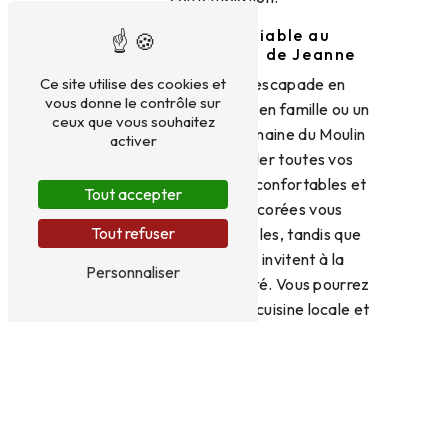
Un séjour inoubliable au
Domaine du Moulin de Jeanne
Que ce soit pour une escapade en
Ce site utilise des cookies et
vous donne le contrôle sur
amoureux, des vacances en famille ou un
ceux que vous souhaitez
séjour entre amis, le Domaine du Moulin
activer
de Jeanne saura combler toutes vos
attentes. Les chambres confortables et
Tout accepter
harmonieusement décorées vous
Tout refuser
assurent des nuits paisibles, tandis que
les espaces communs invitent à la
Personnaliser
détente et à la convivialité. Vous pourrez
également savourer une cuisine locale et
authentique, préparée avec soin à partir
de produits frais et de saison.
En conclusion, le Domaine du Moulin de
Jeanne à Arbois est l'adresse